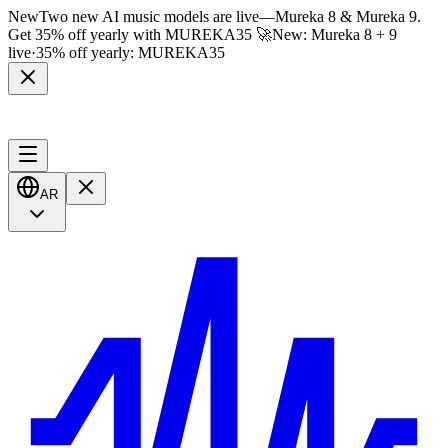
New
Two new AI music models are live
—
Mureka 8 & Mureka 9.
Get 35% off yearly with
MUREKA35
🚀
New: Mureka 8 + 9
live
·
35% off yearly:
MUREKA35
AR