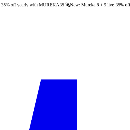
 35% off yearly with
MUREKA35
🚀
New: Mureka 8 + 9 live
·
35% off