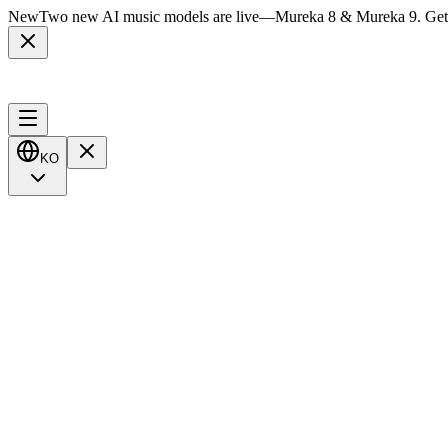
New
Two new AI music models are live
—
Mureka 8 & Mureka 9. Get
KO