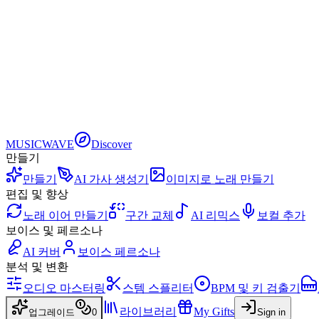
MUSICWAVE
Discover
만들기
만들기
AI 가사 생성기
이미지로 노래 만들기
편집 및 향상
노래 이어 만들기
구간 교체
AI 리믹스
보컬 추가
보이스 및 페르소나
AI 커버
보이스 페르소나
분석 및 변환
오디오 마스터링
스템 스플리터
BPM 및 키 검출기
라이브러리
My Gifts
업그레이드
0
Sign in