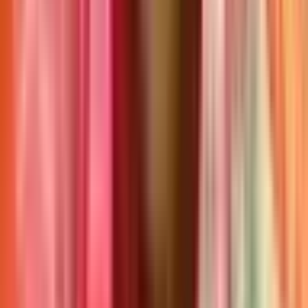
ИИ-кавер Drake
ИИ-кавер Taylor Swift