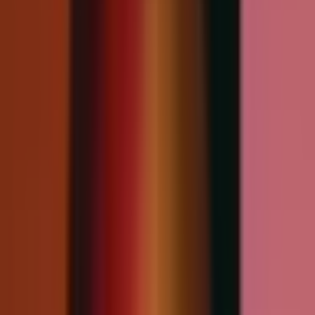
Студийное качество звука
Получай чистый аудиофайл высокого качества, который
можно реально использовать.