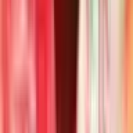
MusicWave
Присоединяйтесь к сообществу. Генерируйте песни,
ремикшируйте треки, создавайте биты и делитесь музыкой с
миллионами — начните бесплатно.
Посмотрите, что создают авторы
Зарегистрироваться бесплатно
Инструменты
ИИ-генератор кавер-версий
ИИ-генератор текстов
Продлить
песню
ИИ-ремикс
Add Vocals
Изображение в песню
Разделитель
стемов
Определитель BPM и тональности
Добавить
вокал
Аудио в MIDI
Голосовые персоны
Заменить
секцию
Бесплатный генератор рэп-текстов
Жанры
Поп
Хип-
хоп
Рок
R&B
Кантри
Джаз
EDM
Рэп
Метал
Пиано
Трэп
Кинематогр
Сценарии