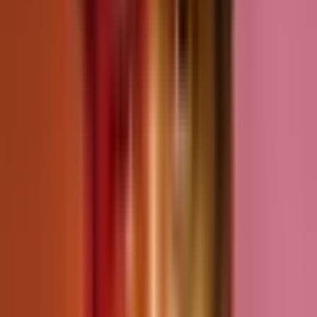
Караоке-вечера
Представь, как Childish Gambino поёт твою любимую караоке-
песню. Теперь представлять не нужно.