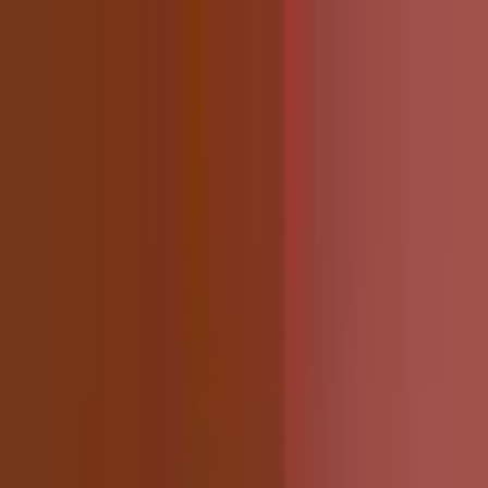
New
Two new AI music models are live
—
Mureka 8 & Mureka 9.
Get 35% off yearly with
MUREKA35
🚀
New: Mureka 8 + 9
live
·
35% off yearly:
MUREKA35