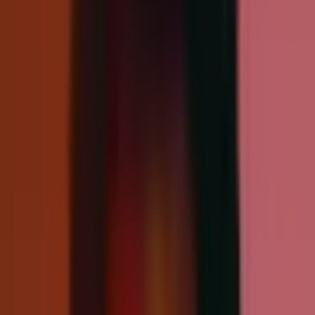
Сдвиг тональности
Поднимай или опускай тон до 12 полутонов под любую
тональность.